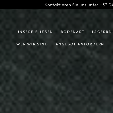
INHALT
Kontaktieren Sie uns unter +33 04
IGNORIEREN
Diashow-
;
Banner
UNSERE FLIESEN
BODENART
LAGERRA
WER WIR SIND
ANGEBOT ANFORDERN