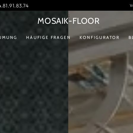
.81.91.83.74
V
MOSAIK-FLOOR
UMUNG
HÄUFIGE FRAGEN
KONFIGURATOR
B