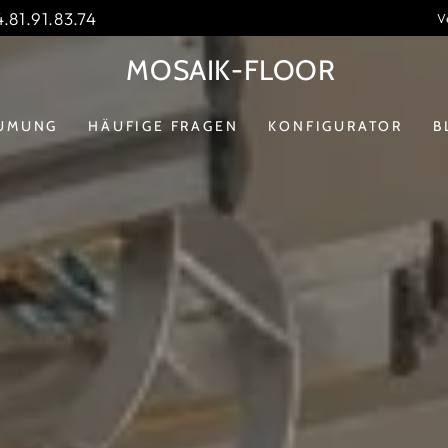
.81.91.83.74
V
MOSAIK-FLOOR
UMUNG
HÄUFIGE FRAGEN
KONFIGURATOR
B