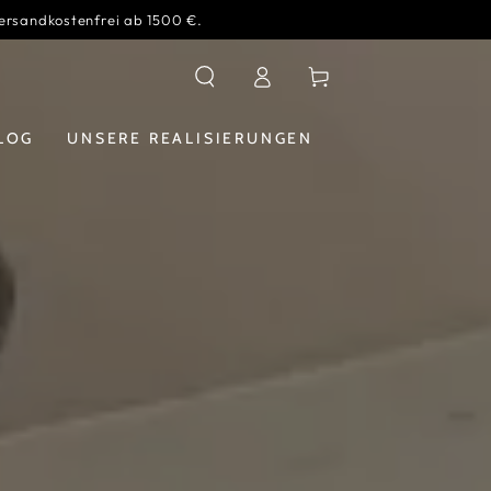
ersandkostenfrei ab 1500 €.
Verbindung
Warenkorb
LOG
UNSERE REALISIERUNGEN