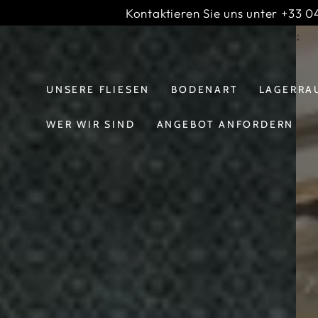
INHALT
Kontaktieren Sie uns unter +33 04
IGNORIEREN
Diashow-
;
Banner
UNSERE FLIESEN
BODENART
LAGERRA
WER WIR SIND
ANGEBOT ANFORDERN