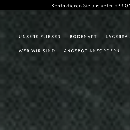
INHALT
Kontaktieren Sie uns unter +33 04
IGNORIEREN
Diashow-
;
Banner
UNSERE FLIESEN
BODENART
LAGERRA
WER WIR SIND
ANGEBOT ANFORDERN