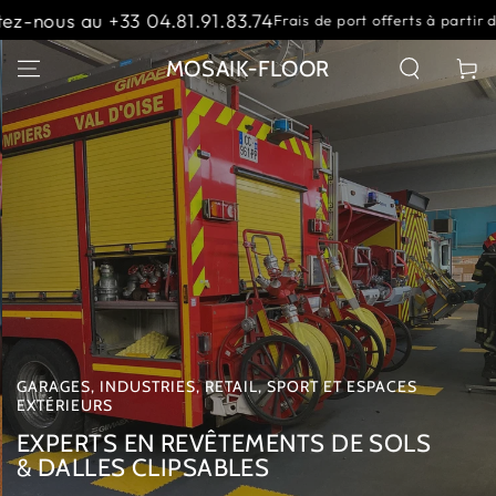
IGNORER LE
.74
Contactez-nou
Frais de port offerts à partir de 1500 €
CONTENU
Slideshow
;
MOSAIK-FLOOR
Panier
banner
GARAGES, INDUSTRIES, RETAIL, SPORT ET ESPACES
EXTÉRIEURS
EXPERTS EN REVÊTEMENTS DE SOLS
& DALLES CLIPSABLES