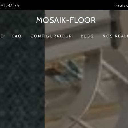
91.83.74
Frais 
MOSAIK-FLOOR
GE
FAQ
CONFIGURATEUR
BLOG
NOS RÉAL