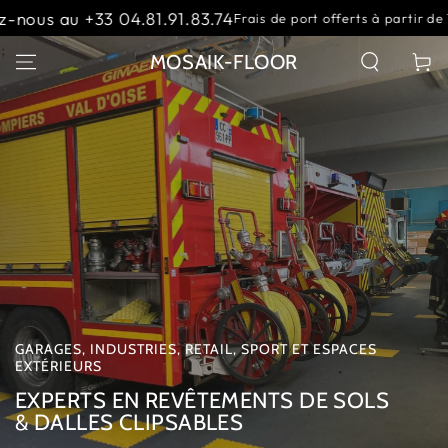
IGNORER LE
Contactez-nous a
Frais de port offerts à partir de 1500 €
CONTENU
Slideshow
;
MOSAIK-FLOOR
Panier
banner
GARAGES, INDUSTRIES, RETAIL, SPORT ET ESPACES
EXTÉRIEURS
EXPERTS EN REVÊTEMENTS DE SOLS
& DALLES CLIPSABLES