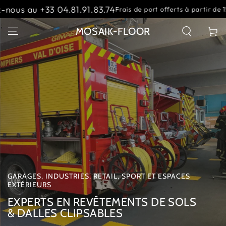
IGNORER LE
Contactez-nous a
Frais de port offerts à partir de 1500 €
CONTENU
Slideshow
;
MOSAIK-FLOOR
Panier
banner
GARAGES, INDUSTRIES, RETAIL, SPORT ET ESPACES
EXTÉRIEURS
EXPERTS EN REVÊTEMENTS DE SOLS
& DALLES CLIPSABLES