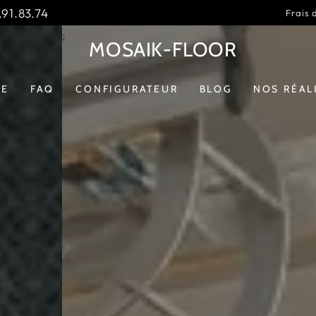
91.83.74
Frais 
MOSAIK-FLOOR
GE
FAQ
CONFIGURATEUR
BLOG
NOS RÉAL