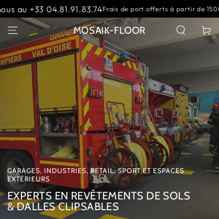
IGNORER LE
Contactez-nous au +3
 de port offerts à partir de 1500 €
CONTENU
Slideshow
;
MOSAIK-FLOOR
Panier
banner
GARAGES, INDUSTRIES, RETAIL, SPORT ET ESPACES
EXTÉRIEURS
EXPERTS EN REVÊTEMENTS DE SOLS
& DALLES CLIPSABLES